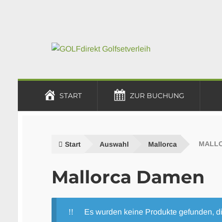
Zur
Zum
Navigation
Inhalt
springen
springen
START
ZUR BUCHUNG
Start
Auswahl
Mallorca
MALL
Mallorca Damen
Es wurden keine Produkte gefunden, d