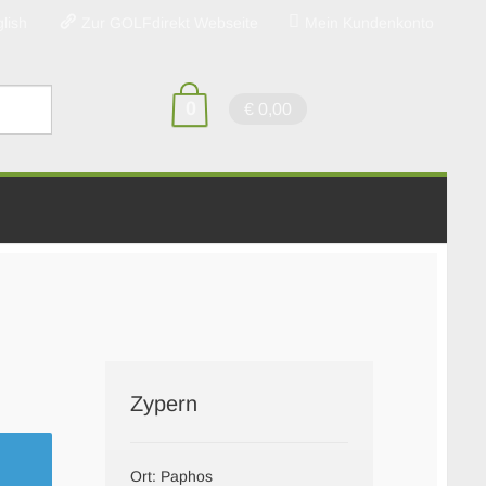
lish
Zur GOLFdirekt Webseite
Mein Kundenkonto
0
€ 0,00
Zypern
Ort: Paphos